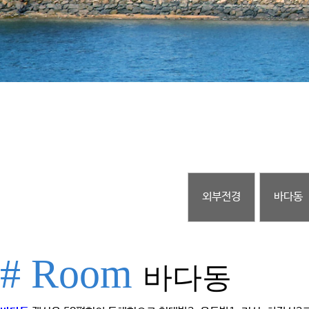
외부전경
바다동
# Room
바다동